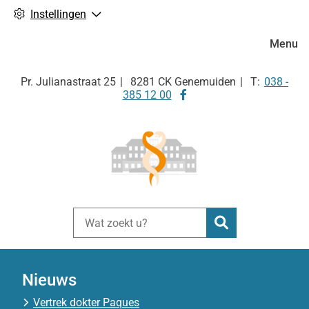
Instellingen
Hoofdm
Menu
Tel:
Pr. Julianastraat
25
8281 CK
Genemuiden
038 -
Bezoek
385 12 00
onze
facebook
pagina
Zoeken
Nieuws
Vertrek dokter Paques