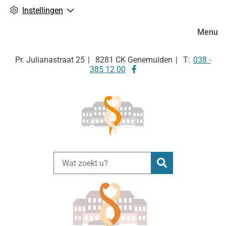
Instellingen
Hoofdm
Menu
Tel:
Pr. Julianastraat
25
8281 CK
Genemuiden
038 -
Bezoek
385 12 00
onze
facebook
pagina
Zoeken