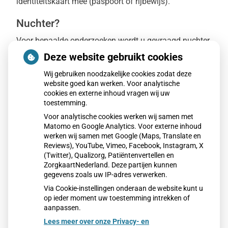
identiteitskaart mee (paspoort of rijbewijs).
Nuchter?
Voor bepaalde onderzoeken wordt u gevraagd nuchter
te komen. Nuchter zijn staat ook op het
Deze website gebruikt cookies
aanvraagformulier vermeld. Bijvoorbeeld voor een
Wij gebruiken noodzakelijke cookies zodat deze
glucosebepaling of cholesteroldiagnostiek kan dit
website goed kan werken. Voor analytische
noodzakelijk zijn. Door eten en drinken kunnen er
cookies en externe inhoud vragen wij uw
tijdelijk te veel vetten of suikers in uw bloed zitten.
toestemming.
Hierdoor kunnen de meetresultaten tijdelijk te hoog
Voor analytische cookies werken wij samen met
zijn. Als u nuchter bent, kunnen wel de juiste waarden
Matomo en Google Analytics. Voor externe inhoud
werken wij samen met Google (Maps, Translate en
worden gemeten.
Reviews), YouTube, Vimeo, Facebook, Instagram, X
Als u nuchter voor het bloedprikken moet verschijnen,
(Twitter), Qualizorg, Patiëntenvertellen en
dan mag u de avond daarvoor, vanaf 22.00 uur niets
ZorgkaartNederland. Deze partijen kunnen
meer eten en drinken. U mag wel een beetje water
gegevens zoals uw IP-adres verwerken.
drinken.
Via Cookie-instellingen onderaan de website kunt u
op ieder moment uw toestemming intrekken of
aanpassen.
Lees meer over onze Privacy- en