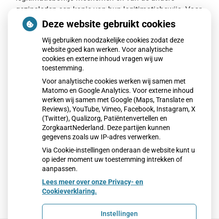
gezinsleden een kopie van hun legitimatiebewijs. Voor
kinderen neemt u het bewijs van inschrijving in het
Deze website gebruikt cookies
geboorteregister mee, dat u na de geboorteaangifte
Wij gebruiken noodzakelijke cookies zodat deze
heeft ontvangen.
website goed kan werken. Voor analytische
Inschrijfformulier 2024
cookies en externe inhoud vragen wij uw
toestemming.
Uitschrijven als patiënt
Voor analytische cookies werken wij samen met
Matomo en Google Analytics. Voor externe inhoud
U wilt zich als patiënt in de praktijk uitschrijven.
werken wij samen met Google (Maps, Translate en
Hiervoor kunt u onderstaand formulier uitprinten en
Reviews), YouTube, Vimeo, Facebook, Instagram, X
invullen. Dit formulier kunt u bij de assistente
(Twitter), Qualizorg, Patiëntenvertellen en
ZorgkaartNederland. Deze partijen kunnen
inleveren.
gegevens zoals uw IP-adres verwerken.
Uitschrijfformulier
Via Cookie-instellingen onderaan de website kunt u
op ieder moment uw toestemming intrekken of
aanpassen.
Lees meer over onze Privacy- en
Cookieverklaring.
Instellingen