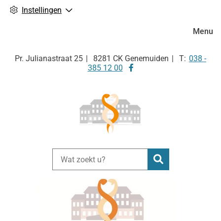
Instellingen
Hoofdm
Menu
Tel:
Pr. Julianastraat
25
8281 CK
Genemuiden
038 -
Bezoek
385 12 00
onze
facebook
pagina
Zoeken