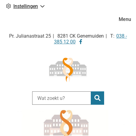
Instellingen
Hoofdm
Menu
Tel:
Pr. Julianastraat
25
8281 CK
Genemuiden
038 -
Bezoek
385 12 00
onze
facebook
pagina
Zoeken