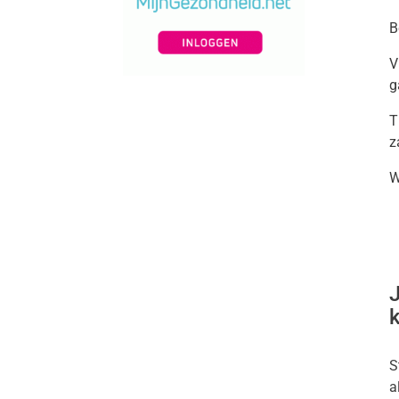
B
V
g
T
z
W
J
S
a