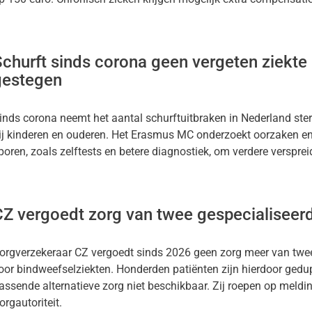
churft sinds corona geen vergeten ziekte 
gestegen
inds corona neemt het aantal schurftuitbraken in Nederland ster
ij kinderen en ouderen. Het Erasmus MC onderzoekt oorzaken en
poren, zoals zelftests en betere diagnostiek, om verdere verspre
Z vergoedt zorg van twee gespecialiseerd
orgverzekeraar CZ vergoedt sinds 2026 geen zorg meer van twee 
oor bindweefselziekten. Honderden patiënten zijn hierdoor gedu
assende alternatieve zorg niet beschikbaar. Zij roepen op meldi
orgautoriteit.