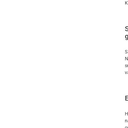
K
g
S
N
s
v
H
n
o