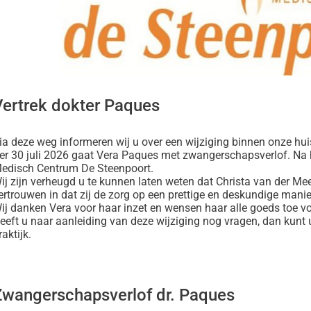
nu
lmedicatie
nu
Vertrek dokter Paques
ia deze weg informeren wij u over een wijziging binnen onze hui
e
er 30 juli 2026 gaat Vera Paques met zwangerschapsverlof. Na haa
atie
edisch Centrum De Steenpoort.
t
nu
ij zijn verheugd u te kunnen laten weten dat Christa van der Mee
nu
heidsinformatie
ertrouwen in dat zij de zorg op een prettige en deskundige manier
nu
ij danken Vera voor haar inzet en wensen haar alle goeds toe v
eeft u naar aanleiding van deze wijziging nog vragen, dan kunt
raktijk.
Zwangerschapsverlof dr. Paques