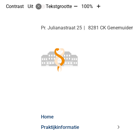
Tekst
Tekst
Contrast
Tekstgrootte
100%
Uit
verkleinen
vergroten
met
met
10%
10%
Pr. Julianastraat
25
8281 CK
Genemuide
Hoofdmenu
Home
Praktijkinformatie
Praktij