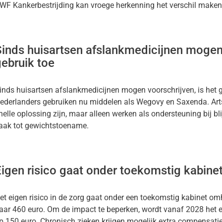
WF Kankerbestrijding kan vroege herkenning het verschil maken. Ga
Sinds huisartsen afslankmedicijnen mogen
ebruik toe
inds huisartsen afslankmedicijnen mogen voorschrijven, is het 
ederlanders gebruiken nu middelen als Wegovy en Saxenda. Ar
nelle oplossing zijn, maar alleen werken als ondersteuning bij bli
aak tot gewichtstoename.
Eigen risico gaat onder toekomstig kabin
et eigen risico in de zorg gaat onder een toekomstig kabinet o
aar 460 euro. Om de impact te beperken, wordt vanaf 2028 het 
p 150 euro. Chronisch zieken krijgen mogelijk extra compensati