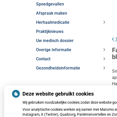
Spoedgevallen
subme
Afspraak maken
Herhaalmedicatie
Herhaa
Praktijknieuws
subme
T
Uw medisch dossier
F
Overige informatie
Overig
b
Contact
inform
Contac
subme
Gezondheidsinformatie
subme
Si
Gezond
ap
subme
Ha
MijnGezondheid.net
me
Deze website gebruikt cookies
Wij gebruiken noodzakelijke cookies zodat deze website g
Le
Voor analytische cookies werken wij samen met Matomo en
Pu
Instagram, X (Twitter), Qualizorg, Patiëntenvertellen en 