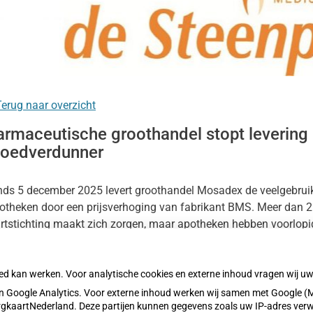
nu
lmedicatie
nu
erug naar overzicht
armaceutische groothandel stopt levering
e
loedverdunner
atie
t
nu
nu
nds 5 december 2025 levert groothandel Mosadex de veelgebruik
heidsinformatie
otheken door een prijsverhoging van fabrikant BMS. Meer dan 2
nu
rtstichting maakt zich zorgen, maar apotheken hebben voorlopig 
t een andere werkzame stof.
oed kan werken. Voor analytische cookies en externe inhoud vragen wij 
es het hele artikel op:
Gezondheidsnet
 Google Analytics. Voor externe inhoud werken wij samen met Google (M
blicatiedatum:
09-12-2025
ZorgkaartNederland. Deze partijen kunnen gegevens zoals uw IP-adres ver