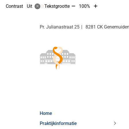
Tekst
Tekst
Contrast
Tekstgrootte
100%
Uit
verkleinen
vergroten
met
met
10%
10%
Pr. Julianastraat
25
8281 CK
Genemuide
Hoofdmenu
Home
Praktijkinformatie
Praktij