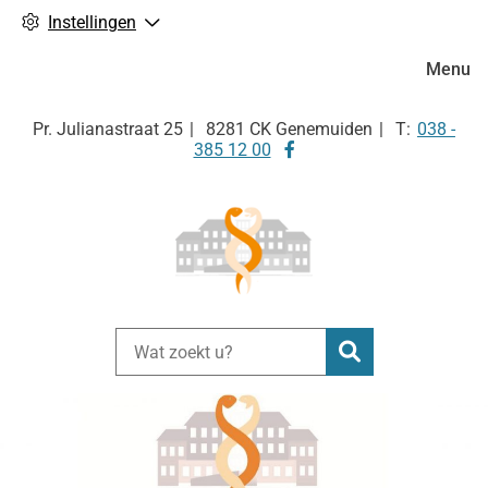
Instellingen
Hoofdm
Menu
Tel:
Pr. Julianastraat
25
8281 CK
Genemuiden
038 -
Bezoek
385 12 00
onze
facebook
pagina
Zoeken