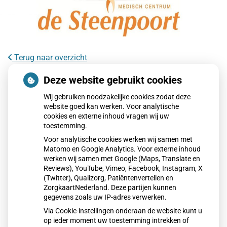
Terug naar overzicht
Kookadvies drinkwater in provincie
Deze website gebruikt cookies
Utrecht vanwege besmetting
Wij gebruiken noodzakelijke cookies zodat deze
website goed kan werken. Voor analytische
cookies en externe inhoud vragen wij uw
Voor ongeveer 85.000 huishoudens in het oosten van de
toestemming.
provincie Utrecht geldt een kookadvies voor drinkwater.
Voor analytische cookies werken wij samen met
Drinkwaterbedrijf Vitens heeft een besmetting met de
Matomo en Google Analytics. Voor externe inhoud
enterokokkenbacterie vastgesteld. Bewoners wordt
werken wij samen met Google (Maps, Translate en
geadviseerd water eerst te koken voordat het wordt
Reviews), YouTube, Vimeo, Facebook, Instagram, X
(Twitter), Qualizorg, Patiëntenvertellen en
gebruikt om te drinken of eten te bereiden.
ZorgkaartNederland. Deze partijen kunnen
gegevens zoals uw IP-adres verwerken.
Via Cookie-instellingen onderaan de website kunt u
Lees het hele artikel op:
Nationale zorggids
op ieder moment uw toestemming intrekken of
Publicatiedatum:
06-01-2026