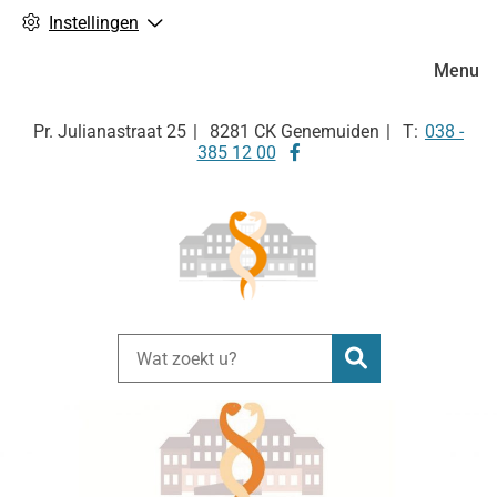
Instellingen
Hoofdm
Menu
Tel:
Pr. Julianastraat
25
8281 CK
Genemuiden
038 -
Bezoek
385 12 00
onze
facebook
pagina
Zoeken