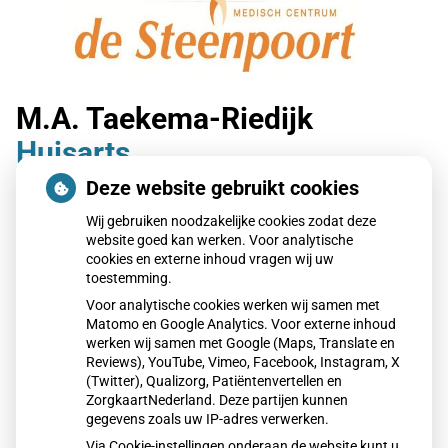
M.A. Taekema-Riedijk
Huisarts
Deze website gebruikt cookies
Beschikbare dagen:
Wij gebruiken noodzakelijke cookies zodat deze
website goed kan werken. Voor analytische
Ma
Di
Wo
Vr
Maandag
Dinsdag
Woensdag
Vrijdag
cookies en externe inhoud vragen wij uw
toestemming.
Voor analytische cookies werken wij samen met
Terug naar overzicht
Matomo en Google Analytics. Voor externe inhoud
werken wij samen met Google (Maps, Translate en
Reviews), YouTube, Vimeo, Facebook, Instagram, X
(Twitter), Qualizorg, Patiëntenvertellen en
ZorgkaartNederland. Deze partijen kunnen
gegevens zoals uw IP-adres verwerken.
Via Cookie-instellingen onderaan de website kunt u