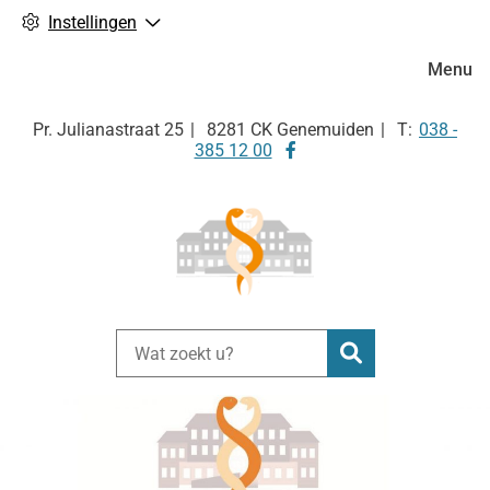
Instellingen
Hoofdm
Menu
Tel:
Pr. Julianastraat
25
8281 CK
Genemuiden
038 -
Bezoek
385 12 00
onze
facebook
pagina
Zoeken