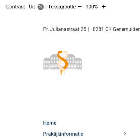
Tekst
Tekst
Contrast
Tekstgrootte
100%
Uit
verkleinen
vergroten
met
met
10%
10%
Pr. Julianastraat
25
8281 CK
Genemuide
Hoofdmenu
Home
Praktijkinformatie
Praktij