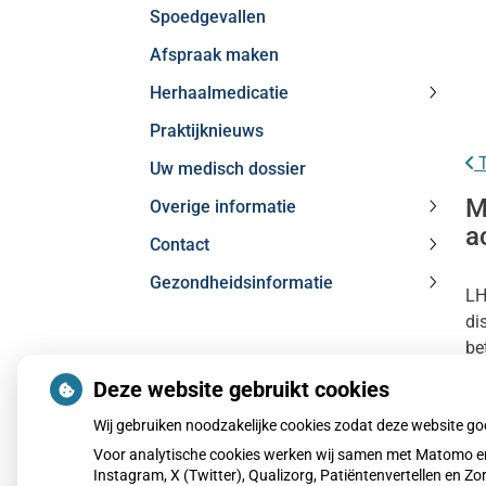
Spoedgevallen
subme
Afspraak maken
Herhaalmedicatie
Herhaa
Praktijknieuws
subme
T
Uw medisch dossier
M
Overige informatie
Overig
a
Contact
inform
Contac
subme
Gezondheidsinformatie
subme
LH
Gezond
di
subme
be
MijnGezondheid.net
zo
Deze website gebruikt cookies
Wij gebruiken noodzakelijke cookies zodat deze website g
Le
Voor analytische cookies werken wij samen met Matomo en
Pu
Instagram, X (Twitter), Qualizorg, Patiëntenvertellen en 