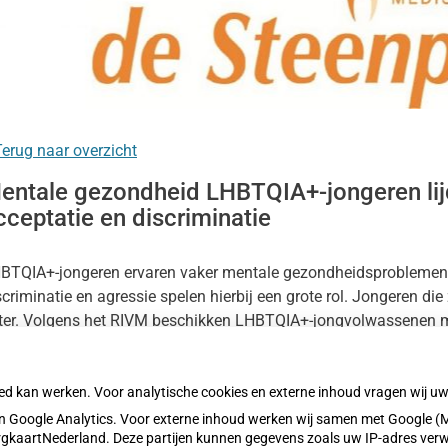
nu
lmedicatie
nu
erug naar overzicht
entale gezondheid LHBTQIA+-jongeren lij
e
cceptatie en discriminatie
atie
t
nu
nu
BTQIA+-jongeren ervaren vaker mentale gezondheidsproblemen d
heidsinformatie
scriminatie en agressie spelen hierbij een grote rol. Jongeren die
nu
ter. Volgens het RIVM beschikken LHBTQIA+-jongvolwassenen m
als weerbaarheid, wat hun mentale gezondheid verder onder druk
oed kan werken. Voor analytische cookies en externe inhoud vragen wij 
es het hele artikel op:
Nationale zorggids
 Google Analytics. Voor externe inhoud werken wij samen met Google (M
blicatiedatum:
19-12-2025
ZorgkaartNederland. Deze partijen kunnen gegevens zoals uw IP-adres ver