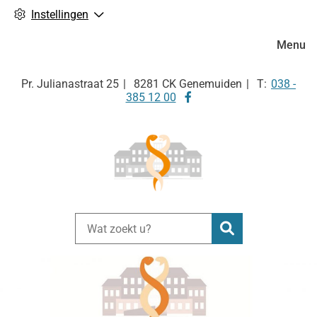
Instellingen
Hoofdm
Menu
Tel:
Pr. Julianastraat
25
8281 CK
Genemuiden
038 -
Bezoek
385 12 00
onze
facebook
pagina
Zoeken